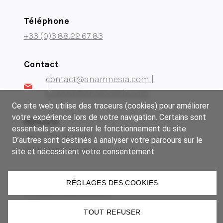
Téléphone
+33 (0)3.88.22.67.83
Contact
contact@anamnesia.com |
s.sappa@anamnesia.com
Ce site web utilise des traceurs (cookies) pour améliorer
votre expérience lors de votre navigation. Certains sont
Adresse
essentiels pour assurer le fonctionnement du site.
14 rue du Brochet
D’autres sont destinés à analyser votre parcours sur le
67300 Schiltigheim
site et nécessitent votre consentement.
Notre groupe
RÉGLAGES DES COOKIES
Museum Manufactory
Imki
TOUT REFUSER
Lézard Graphique