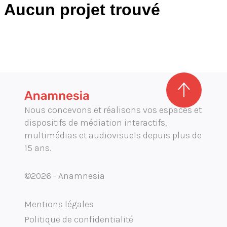
Aucun projet trouvé
Direction artistique
Graphisme d'exposition
Illustration
Mobilité audioguide visioguide
Production audiovisuelle
Production multimédia interactive
Projection immersive
Nous concevons et réalisons vos espaces et
dispositifs de médiation interactifs,
Réalité augmentée / virtuelle
multimédias et audiovisuels depuis plus de
15 ans.
Tournage et captation
©2026 - Anamnesia
Mentions légales
Politique de confidentialité