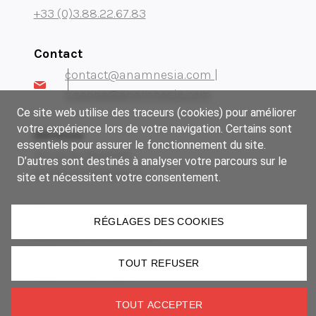
+33 (0)3.88.22.67.83
Contact
contact@anamnesia.com |
s.sappa@anamnesia.com
Ce site web utilise des traceurs (cookies) pour améliorer
votre expérience lors de votre navigation. Certains sont
Adresse
essentiels pour assurer le fonctionnement du site.
14 rue du Brochet
D’autres sont destinés à analyser votre parcours sur le
67300 Schiltigheim
site et nécessitent votre consentement.
Notre groupe
RÉGLAGES DES COOKIES
Museum Manufactory
Imki
TOUT REFUSER
Lézard Graphique
TOUT ACCEPTER