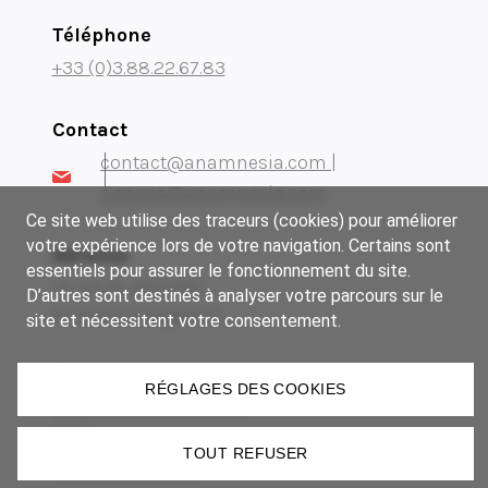
Téléphone
+33 (0)3.88.22.67.83
Contact
contact@anamnesia.com |
s.sappa@anamnesia.com
Ce site web utilise des traceurs (cookies) pour améliorer
votre expérience lors de votre navigation. Certains sont
Adresse
essentiels pour assurer le fonctionnement du site.
14 rue du Brochet
D’autres sont destinés à analyser votre parcours sur le
67300 Schiltigheim
site et nécessitent votre consentement.
Notre groupe
RÉGLAGES DES COOKIES
Museum Manufactory
Imki
TOUT REFUSER
Lézard Graphique