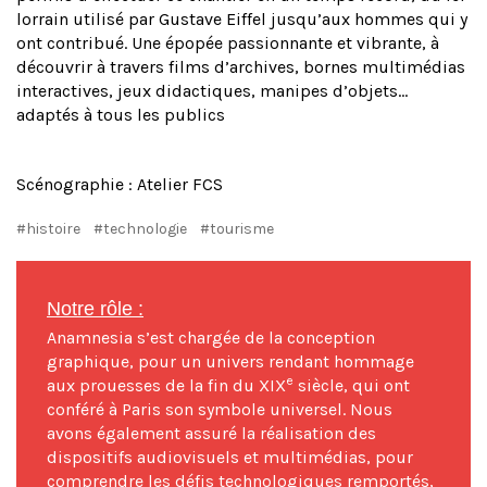
lorrain utilisé par Gustave Eiffel jusqu’aux hommes qui y
ont contribué. Une épopée passionnante et vibrante, à
découvrir à travers films d’archives, bornes multimédias
interactives, jeux didactiques, manipes d’objets…
adaptés à tous les publics
Scénographie : Atelier FCS
#histoire
#technologie
#tourisme
Notre rôle :
Anamnesia s’est chargée de la conception
graphique, pour un univers rendant hommage
e
aux prouesses de la fin du XIX
siècle, qui ont
conféré à Paris son symbole universel. Nous
avons également assuré la réalisation des
dispositifs audiovisuels et multimédias, pour
comprendre les défis technologiques remportés,