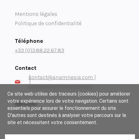
Mentions légales
Politique de confidentialité
Téléphone
+33 (0)3.88.22.67.83
Contact
contact@anamnesia.com |
s.sappa@anamnesia.com
Ce site web utilise des traceurs (cookies) pour améliorer
votre expérience lors de votre navigation. Certains sont
Adresse
essentiels pour assurer le fonctionnement du site.
14 rue du Brochet
D’autres sont destinés à analyser votre parcours sur le
67300 Schiltigheim
site et nécessitent votre consentement.
Notre groupe