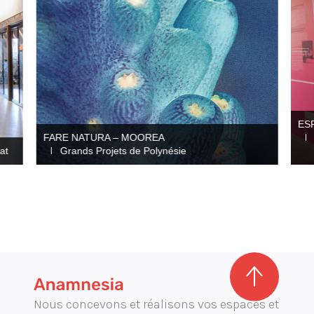
ESPACE CATHERINE LABOURÉ
Compagnie des Filles de la Charité Saint-
Vincent-de-Paul
MA
Nous concevons et réalisons vos espaces et