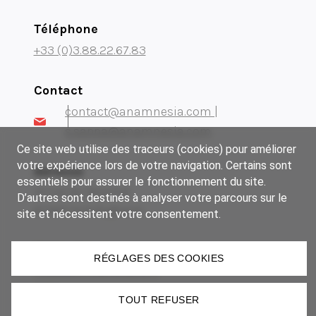
Téléphone
+33 (0)3.88.22.67.83
Contact
contact@anamnesia.com |
s.sappa@anamnesia.com
Ce site web utilise des traceurs (cookies) pour améliorer
votre expérience lors de votre navigation. Certains sont
Adresse
essentiels pour assurer le fonctionnement du site.
14 rue du Brochet
D’autres sont destinés à analyser votre parcours sur le
67300 Schiltigheim
site et nécessitent votre consentement.
Notre groupe
RÉGLAGES DES COOKIES
Museum Manufactory
Imki
TOUT REFUSER
Lézard Graphique