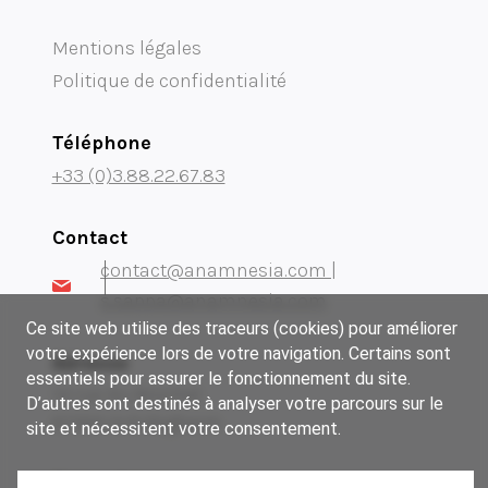
Mentions légales
Politique de confidentialité
Téléphone
+33 (0)3.88.22.67.83
Contact
contact@anamnesia.com |
s.sappa@anamnesia.com
Ce site web utilise des traceurs (cookies) pour améliorer
votre expérience lors de votre navigation. Certains sont
Adresse
essentiels pour assurer le fonctionnement du site.
14 rue du Brochet
D’autres sont destinés à analyser votre parcours sur le
67300 Schiltigheim
site et nécessitent votre consentement.
Notre groupe