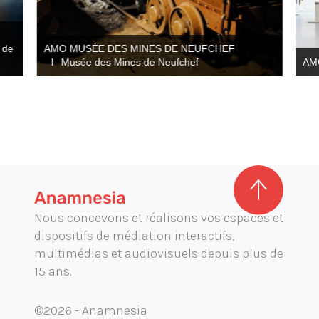
 de
AMO MUSÉE DES MINES DE NEUFCHEF
Musée des Mines de Neufchef
AM
Nous concevons et réalisons vos espaces et
dispositifs de médiation interactifs,
multimédias et audiovisuels depuis plus de
15 ans.
©2026 - Anamnesia