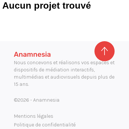
Aucun projet trouvé
Direction artistique
Graphisme d'exposition
Illustration
Mobilité audioguide visioguide
Production audiovisuelle
Production multimédia interactive
Projection immersive
Nous concevons et réalisons vos espaces et
dispositifs de médiation interactifs,
Réalité augmentée / virtuelle
multimédias et audiovisuels depuis plus de
15 ans.
Tournage et captation
©2026 - Anamnesia
Mentions légales
Politique de confidentialité