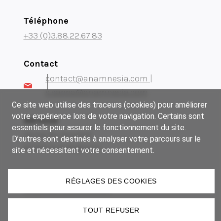
Téléphone
+33 (0)3.88.22.67.83
Contact
contact@anamnesia.com |
s.sappa@anamnesia.com
Ce site web utilise des traceurs (cookies) pour améliorer
votre expérience lors de votre navigation. Certains sont
Adresse
essentiels pour assurer le fonctionnement du site.
14 rue du Brochet
D’autres sont destinés à analyser votre parcours sur le
67300 Schiltigheim
site et nécessitent votre consentement.
Notre groupe
RÉGLAGES DES COOKIES
Museum Manufactory
Imki
TOUT REFUSER
Lézard Graphique