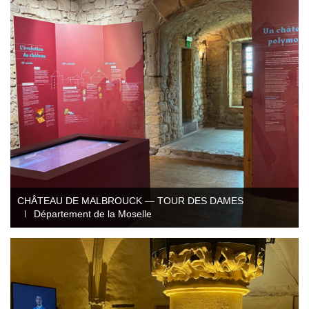
Conception et ingénierie
Direction artistique
Illustration
Mobilité audioguide visioguide
Production audiovisuelle
Production multimédia interactive
Projection immersive
Réalité augmentée / virtuelle
Tournage et captation
CHÂTEAU DE MALBROUCK — TOUR DES DAMES
Département de la Moselle