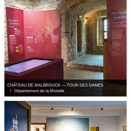
Conception et ingénierie
Direction artistique
Graphisme d'exposition
Illustration
Mobilité audioguide visioguide
Production multimédia interactive
Projection immersive
Réalité augmentée / virtuelle
Tournage et captation
CHÂTEAU DE MALBROUCK — TOUR DES DAMES
Département de la Moselle