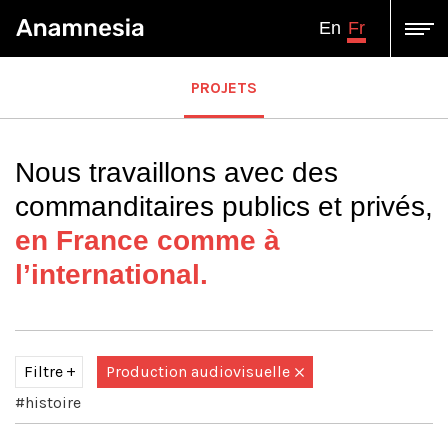
Fr
En
PROJETS
Nous travaillons avec des
commanditaires publics et privés,
en France comme à
l’international.
Filtre
Production audiovisuelle
#histoire
Tous
Assistance à Maîtrise d'ouvrage-Conseil