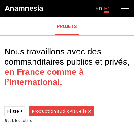
Fr
En
PROJETS
Nous travaillons avec des
commanditaires publics et privés,
en France comme à
l’international.
Filtre
Production audiovisuelle
#tabletactile
Tous
Assistance à Maîtrise d'ouvrage-Conseil