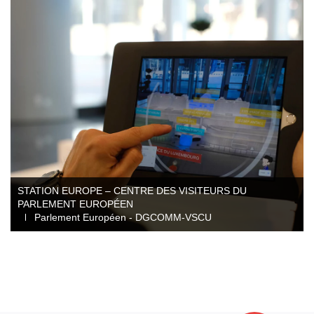
Conception et ingénierie
Direction artistique
Graphisme d'exposition
Illustration
Mobilité audioguide visioguide
Production multimédia interactive
Projection immersive
Réalité augmentée / virtuelle
STATION EUROPE – CENTRE DES VISITEURS DU
Tournage et captation
PARLEMENT EUROPÉEN
Parlement Européen - DGCOMM-VSCU