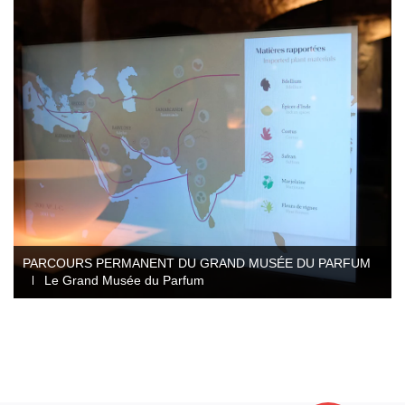
Conception et ingénierie
Direction artistique
Graphisme d'exposition
Illustration
Mobilité audioguide visioguide
Production multimédia interactive
Projection immersive
Réalité augmentée / virtuelle
Tournage et captation
PARCOURS PERMANENT DU GRAND MUSÉE DU PARFUM
Le Grand Musée du Parfum