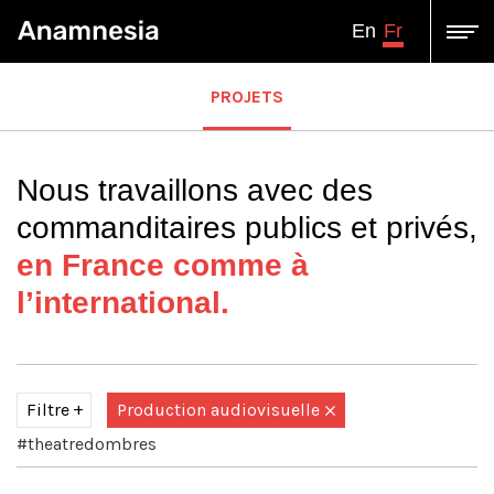
Fr
En
PROJETS
Nous travaillons avec des
commanditaires publics et privés,
en France comme à
l’international.
Filtre
Production audiovisuelle
#theatredombres
Tous
Assistance à Maîtrise d'ouvrage-Conseil