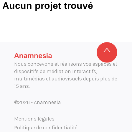
Aucun projet trouvé
Conception et ingénierie
Direction artistique
Graphisme d'exposition
Illustration
Mobilité audioguide visioguide
Production audiovisuelle
Production multimédia interactive
Nous concevons et réalisons vos espaces et
dispositifs de médiation interactifs,
Projection immersive
multimédias et audiovisuels depuis plus de
15 ans.
Réalité augmentée / virtuelle
©2026 - Anamnesia
Mentions légales
Politique de confidentialité