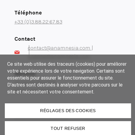
Téléphone
+33 (0)3.88.22.67.83
Contact
contact@anamnesia.com |
s.sappa@anamnesia.com
Ce site web utilise des traceurs (cookies) pour améliorer
votre expérience lors de votre navigation. Certains sont
Adresse
essentiels pour assurer le fonctionnement du site.
14 rue du Brochet
D’autres sont destinés à analyser votre parcours sur le
67300 Schiltigheim
site et nécessitent votre consentement.
Notre groupe
RÉGLAGES DES COOKIES
Museum Manufactory
Imki
TOUT REFUSER
Lézard Graphique